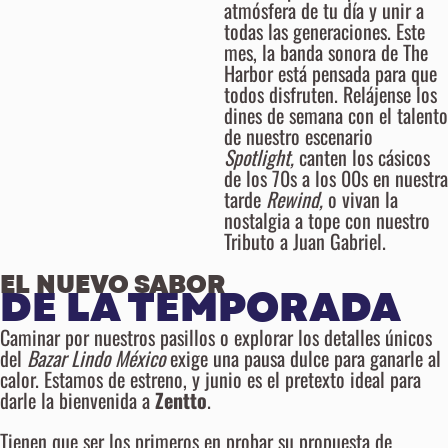
atmósfera de tu día y unir a
todas las generaciones. Este
mes, la banda sonora de The
Harbor está pensada para que
todos disfruten. Relájense los
dines de semana con el talento
de nuestro escenario
Spotlight,
canten los cásicos
de los 70s a los 00s en nuestra
tarde
Rewind,
o vivan la
nostalgia a tope con nuestro
Tributo a Juan Gabriel.
EL NUEVO SABOR
DE LA TEMPORADA
Caminar por nuestros pasillos o explorar los detalles únicos
del
Bazar Lindo México
exige una pausa dulce para ganarle al
calor. Estamos de estreno, y junio es el pretexto ideal para
darle la bienvenida a
Zentto
.
Tienen que ser los primeros en probar su propuesta de