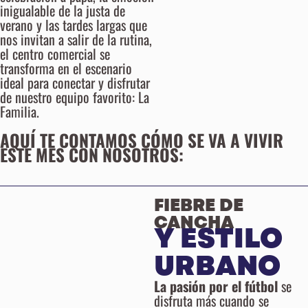
inigualable de la justa de
verano y las tardes largas que
nos invitan a salir de la rutina,
el centro comercial se
transforma en el escenario
ideal para conectar y disfrutar
de nuestro equipo favorito: La
Familia.
AQUÍ TE CONTAMOS CÓMO SE VA A VIVIR
ESTE MES CON NOSOTROS:
FIEBRE DE
CANCHA
Y ESTILO
URBANO
La pasión por el fútbol
se
disfruta más cuando se