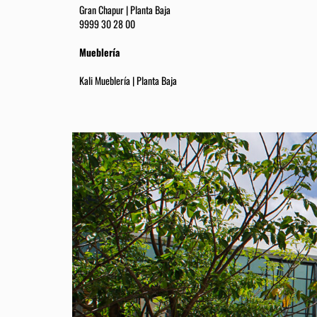
Gran Chapur | Planta Baja
9999 30 28 00
Mueblería
Kali Mueblería | Planta Baja