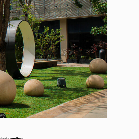
ntacto contigo: