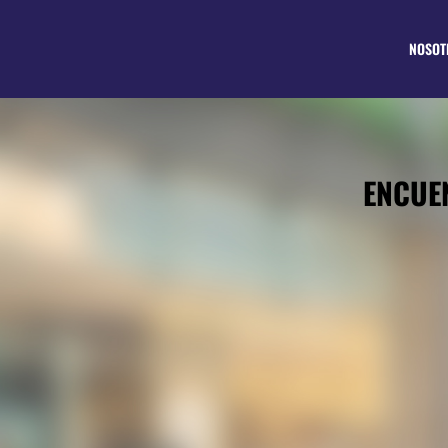
NOSOT
ENCUE