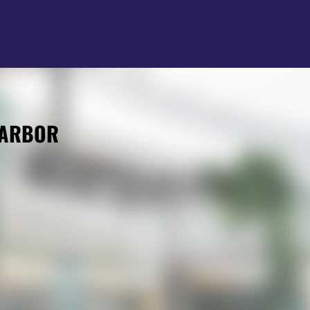
ARBOR​